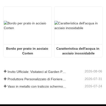
Bordo per prato in acciaio 
Caratteristica dell'acqua in 
Corten
acciaio inossidabile
2026-08-06
Invito Ufficiale: Visitateci al Garden Party in Stile Britannico GLEE 2026
2026-07-31
Produttore Personalizzato di Fioriere Metalliche con Traliccio in Cina per Soluzioni da Giardino con Privacy all'Aperto
2026-07-24
Vaso in metallo con traliccio schermo privacy: perché sempre più acquirenti globali scelgono produttori OEM cinesi per progetti di giardino all'aperto