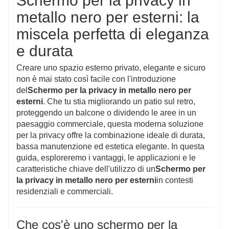
Schermo per la privacy in
privacy ha un supporto che può essere gratuito. Lo
metallo nero per esterni: la
schermo per la privacy è adatto per la decorazione e
miscela perfetta di eleganza
la protezione della privacy. Il motivo in metallo cavo è
e durata
un ottimo schermo decorativo.
Creare uno spazio esterno privato, elegante e sicuro
non è mai stato così facile con l'introduzione
del
Schermo per la privacy in metallo nero per
esterni
. Che tu stia migliorando un patio sul retro,
proteggendo un balcone o dividendo le aree in un
paesaggio commerciale, questa moderna soluzione
per la privacy offre la combinazione ideale di durata,
bassa manutenzione ed estetica elegante. In questa
guida, esploreremo i vantaggi, le applicazioni e le
caratteristiche chiave dell'utilizzo di un
Schermo per
la privacy in metallo nero per esterni
in contesti
residenziali e commerciali.
Che cos'è uno schermo per la