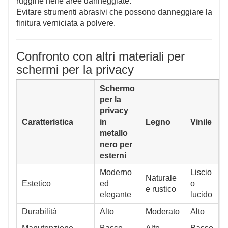
ruggine nelle aree danneggiate.
Evitare strumenti abrasivi che possono danneggiare la
finitura verniciata a polvere.
Confronto con altri materiali per
schermi per la privacy
Schermo
per la
privacy
Caratteristica
in
Legno
Vinile
metallo
nero per
esterni
Moderno
Liscio
Naturale
Estetico
ed
o
e rustico
elegante
lucido
Durabilità
Alto
Moderato
Alto