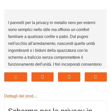
I pannelli per la privacy in metallo nero per esterni
sono semplici nello stile ma offrono un comfort
familiare a qualsiasi cortile o patio. Dal pugno
nell'occhio all'arredamento, nascondi quelle unità
ingombranti o i bidoni della spazzatura con lo
schermo a traliccio senza compromettere il
funzionamento dell'unità. I fori incorporati consentono
il passaggio dell'aria alternata come di consueto. Fai
sentire te e i tuoi ospiti a casa con questo design
classico. Lo schermo per la privacy è realizzato in
acciaio zincato tagliato al laser. Lo schermo per la
Dettagli del prodotto
privacy è un buon rivestimento per prevenire la
ruggine dovuta alle intemperie. Lo schermo per la