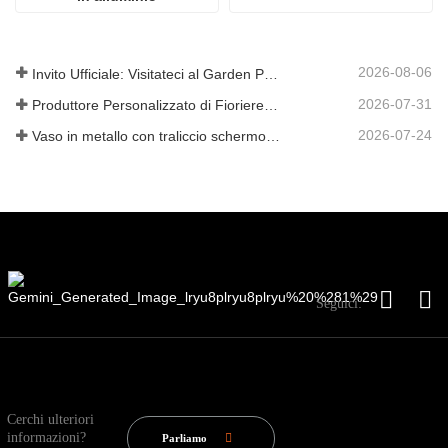
2026-08-06
Invito Ufficiale: Visitateci al Garden Party in Stile Britannico GLEE 2026
2026-07-31
Produttore Personalizzato di Fioriere Metalliche con Traliccio in Cina per Soluzioni da Giardino con Privacy all'Aperto
2026-07-24
Vaso in metallo con traliccio schermo privacy: perché sempre più acquirenti globali scelgono produttori OEM cinesi per progetti di giardino all'aperto
Seguici:
Cerchi ulteriori
informazioni?
Parliamo