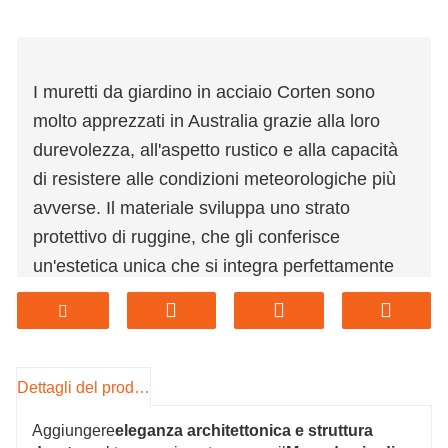
I muretti da giardino in acciaio Corten sono
molto apprezzati in Australia grazie alla loro
durevolezza, all'aspetto rustico e alla capacità
di resistere alle condizioni meteorologiche più
avverse. Il materiale sviluppa uno strato
protettivo di ruggine, che gli conferisce
un'estetica unica che si integra perfettamente
con il paesaggio australiano. Inoltre, la sua
bassa manutenzione lo rende ideale per l'uso
esterno, rendendolo una scelta pratica per i
muretti da giardino in un Paese noto per il suo
Dettagli del prodotto
stile di vita all'aria aperta.
Aggiungere
eleganza architettonica e struttura