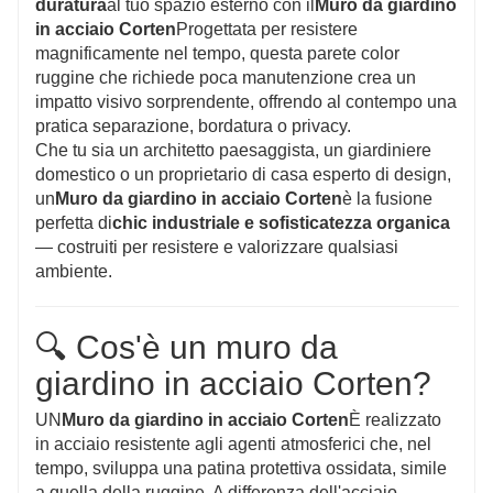
duratura
al tuo spazio esterno con il
Muro da giardino
in acciaio Corten
Progettata per resistere
magnificamente nel tempo, questa parete color
ruggine che richiede poca manutenzione crea un
impatto visivo sorprendente, offrendo al contempo una
pratica separazione, bordatura o privacy.
Che tu sia un architetto paesaggista, un giardiniere
domestico o un proprietario di casa esperto di design,
un
Muro da giardino in acciaio Corten
è la fusione
perfetta di
chic industriale e sofisticatezza organica
— costruiti per resistere e valorizzare qualsiasi
ambiente.
🔍 Cos'è un muro da
giardino in acciaio Corten?
UN
Muro da giardino in acciaio Corten
È realizzato
in acciaio resistente agli agenti atmosferici che, nel
tempo, sviluppa una patina protettiva ossidata, simile
a quella della ruggine. A differenza dell'acciaio